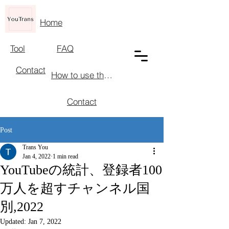
Home
Tool
FAQ
Contact
How to use the tool
Contact
Post
Trans You
Jan 4, 2022
1 min read
YouTubeの統計、登録者100
万人を超すチャンネル国
別,2022
Updated:
Jan 7, 2022